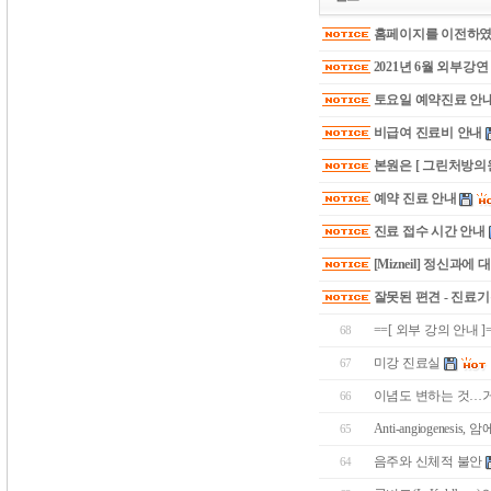
홈페이지를 이전하였
2021년 6월 외부강
토요일 예약진료 안
비급여 진료비 안내
본원은 [ 그린처방의원
예약 진료 안내
진료 접수 시간 안내
[Mizneil] 정신과에
잘못된 편견 - 진료
==[ 외부 강의 안내 ]
68
미강 진료실
67
이념도 변하는 것…거
66
Anti-angiogenes
65
음주와 신체적 불안
64