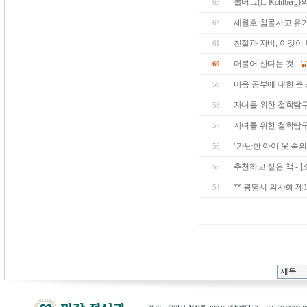
콜버그(L. Kohlber
63
세월호 침몰사고 유
62
친절과 자비, 이것이 나
61
더불어 산다는 것...
60
마음 공부에 대한 큰 스
59
자녀를 위한 철학탐구
58
자녀를 위한 철학탐구 
57
"가난한 아이 옷 속의
56
추천하고 싶은 책 - [
55
** 광명시 의사회 제
54