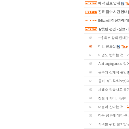
예약 진료 안내
진료 접수 시간 안내
[Mizneil] 정신과에
잘못된 편견 - 진료
==[ 외부 강의 안내 ]
68
미강 진료실
67
이념도 변하는 것…거
66
Anti-angiogenes
65
음주와 신체적 불안
64
콜버그(L. Kohlber
63
세월호 침몰사고 유
62
친절과 자비, 이것이 나
61
더불어 산다는 것...
60
마음 공부에 대한 큰 스
59
자녀를 위한 철학탐구
58