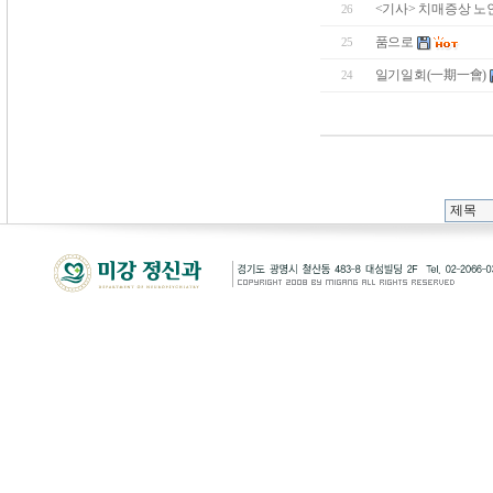
<기사> 치매증상 노인 1
26
품으로
25
일기일회(一期一會)
24