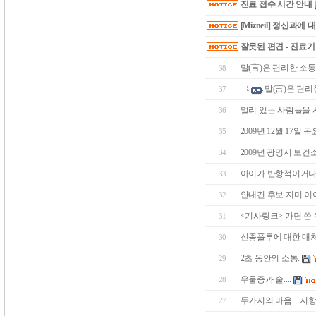
진료 접수 시간 안내
[Mizneil] 정신과에
잘못된 편견 - 진료
말(言)은 편리한 소통의
38
말(言)은 편리한
37
멀리 있는 사람들을 
36
2009년 12월 17일
35
2009년 광명시 보건
34
아이가 반항적이거나 
33
안내견 후보 지미 이야기 
32
<기사링크> 가면 쓴
31
신종플루에 대한 대
30
2초 동안의 소통.
29
우울증과 술....
28
두가지의 마음... 저항
27