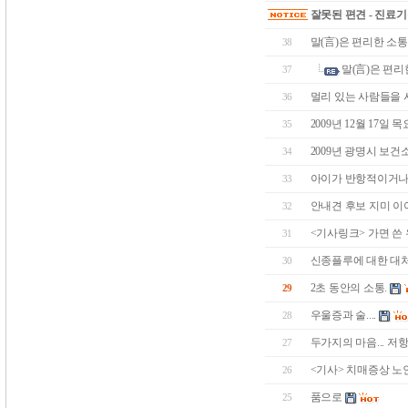
잘못된 편견 - 진료
말(言)은 편리한 소통의
38
말(言)은 편리한
37
멀리 있는 사람들을 
36
2009년 12월 17일
35
2009년 광명시 보건
34
아이가 반항적이거나 
33
안내견 후보 지미 이야기 
32
<기사링크> 가면 쓴
31
신종플루에 대한 대
30
2초 동안의 소통.
29
우울증과 술....
28
두가지의 마음... 저항
27
<기사> 치매증상 노인 1
26
품으로
25