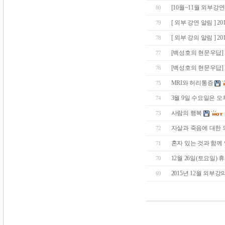
[10월~11월 외부강
80
[ 외부 강연 알림 ] 20
79
[ 외부 강의 알림 ] 2
78
[백성호의 현문우답] 
77
[백성호의 현문우답] 
76
MRI와 허리통증
75
3월 9일 수요일은 오
74
사람의 행복
73
자살과 죽음에 대한 
72
혼자 있는 것과 함께
71
12월 26일(토요일) 
70
2015년 12월 외부강
69