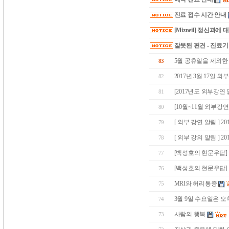
진료 접수 시간 안내
[Mizneil] 정신과에
잘못된 편견 - 진료
5월 공휴일을 제외한
83
2017년 3월 17일 
82
[2017년도 외부강연 
81
[10월~11월 외부강
80
[ 외부 강연 알림 ] 20
79
[ 외부 강의 알림 ] 2
78
[백성호의 현문우답] 
77
[백성호의 현문우답] 
76
MRI와 허리통증
75
3월 9일 수요일은 오
74
사람의 행복
73