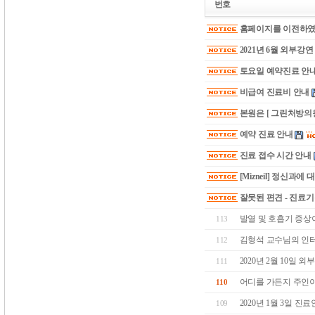
번호
홈페이지를 이전하였
2021년 6월 외부강
토요일 예약진료 안
비급여 진료비 안내
본원은 [ 그린처방의원
예약 진료 안내
진료 접수 시간 안내
[Mizneil] 정신과에
잘못된 편견 - 진료
발열 및 호흡기 증상이
113
김형석 교수님의 인
112
2020년 2월 10일 외
111
어디를 가든지 주인이
110
2020년 1월 3일 진
109